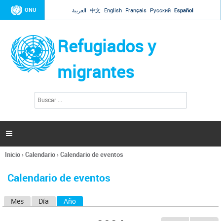
Jump to navigation
ONU
العربية
中文
English
Français
Русский
Español
Refugiados y
migrantes
B
F
u
o
s
r
c
a
m
r

u
l
Inicio
›
Calendario
›
Calendario de eventos
a
Se
r
encuentra
i
Calendario de eventos
usted
o
aquí
d
Mes
Día
Año
(solapa activa)
S
e
b
o