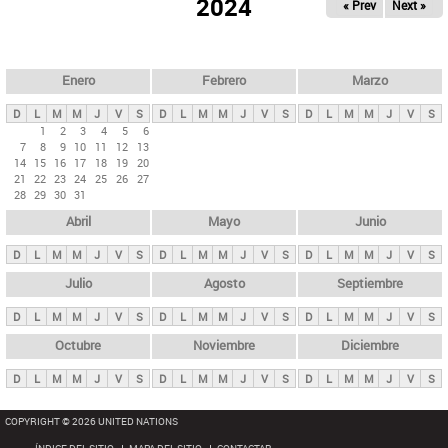
ú
2024
« Prev
Next »
l
s
a
q
p
u
e
a
Enero
Febrero
Marzo
d
s
a
D
L
M
M
J
V
S
D
L
M
M
J
V
S
D
L
M
M
J
V
S
p
1
2
3
4
5
6
7
8
9
10
11
12
13
r
14
15
16
17
18
19
20
i
21
22
23
24
25
26
27
28
29
30
31
n
Abril
Mayo
Junio
c
i
D
L
M
M
J
V
S
D
L
M
M
J
V
S
D
L
M
M
J
V
S
p
Julio
Agosto
Septiembre
a
D
L
M
M
J
V
S
D
L
M
M
J
V
S
D
L
M
M
J
V
S
l
e
Octubre
Noviembre
Diciembre
s
D
L
M
M
J
V
S
D
L
M
M
J
V
S
D
L
M
M
J
V
S
COPYRIGHT © 2026 UNITED NATIONS