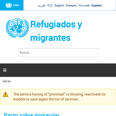
Jump to navigation
ONU
العربية
中文
English
Français
Русский
Español
Refugiados y
migrantes
B
F
u
o
s
r
c
a
m
r

u
l
Inicio
a
Se
r
encuentra
i
The service having id "printmail" is missing, reactivate its
usted
Mensaje
o
module or save again the list of services.
aquí
d
de
e
advertencia
b
Pacto sobre migración