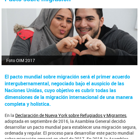
ú
s
q
u
e
d
a
Foto OIM 2017
El pacto mundial sobre migración será el primer acuerdo
intergubernamental, negociado bajo el auspicio de las
Naciones Unidas, cuyo objetivo es cubrir todas las
dimensiones de la migración internacional de una manera
completa y holística.
En la
Declaración de Nueva York sobre Refugiados y Migrantes
,
adoptada en septiembre de 2016, la Asamblea General decidió
desarrollar un pacto mundial para establecer una migración segura,
ordenada y regular. El proceso para desarrollar este pacto mundial
sobre migración empezó en abril de 2017. En 2018, la Asamblea