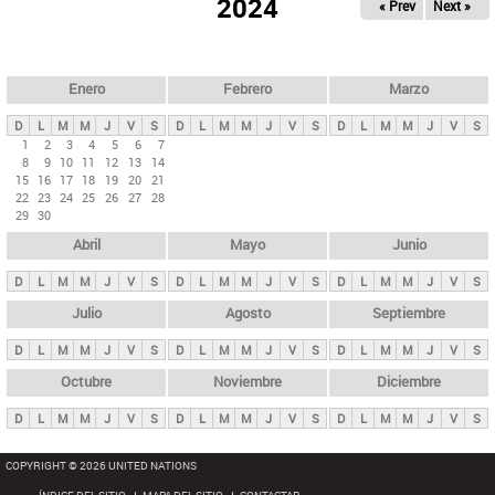
ú
2024
« Prev
Next »
l
s
a
q
p
u
e
a
Enero
Febrero
Marzo
d
s
a
D
L
M
M
J
V
S
D
L
M
M
J
V
S
D
L
M
M
J
V
S
p
1
2
3
4
5
6
7
8
9
10
11
12
13
14
r
15
16
17
18
19
20
21
i
22
23
24
25
26
27
28
29
30
n
Abril
Mayo
Junio
c
i
D
L
M
M
J
V
S
D
L
M
M
J
V
S
D
L
M
M
J
V
S
p
Julio
Agosto
Septiembre
a
D
L
M
M
J
V
S
D
L
M
M
J
V
S
D
L
M
M
J
V
S
l
e
Octubre
Noviembre
Diciembre
s
D
L
M
M
J
V
S
D
L
M
M
J
V
S
D
L
M
M
J
V
S
COPYRIGHT © 2026 UNITED NATIONS