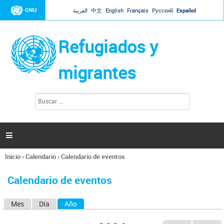
Jump to navigation
ONU
العربية
中文
English
Français
Русский
Español
Refugiados y
migrantes
B
F
u
o
s
r
c
a
m
r

u
l
Inicio
›
Calendario
›
Calendario de eventos
a
Se
r
encuentra
i
Calendario de eventos
usted
o
aquí
d
Mes
Día
Año
(solapa activa)
S
e
b
o