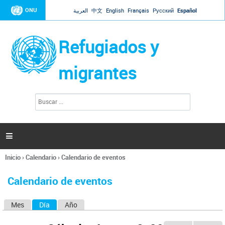
Jump to navigation
ONU
العربية
中文
English
Français
Русский
Español
Refugiados y
migrantes
B
F
u
o
s
r
c
a
m
r

u
l
Inicio
›
Calendario
›
Calendario de eventos
a
Se
r
encuentra
i
Calendario de eventos
usted
o
aquí
d
Mes
Día
(solapa activa)
Año
S
e
b
o