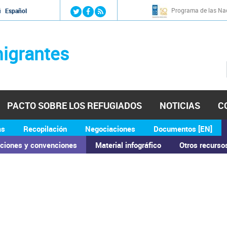
Jump to navigation
Programa de las Nac
й
Español
igrantes
PACTO SOBRE LOS REFUGIADOS
NOTICIAS
C
as
Recopilación
Negociaciones
Documentos [EN]
ciones y convenciones
Material infográfico
Otros recurso