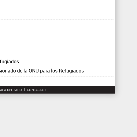
q
u
e
d
a
efugiados
isionado de la ONU para los Refugiados
APA DEL SITIO
CONTACTAR