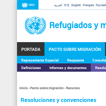
ONU
العربية
中文
English
Français
Русски
Refugiados y m
PORTADA
PACTO SOBRE MIGRACIÓN
Representante Especial
Respuesta
Consult
ASAMBLEA GENERAL
Definiciones
Informes y documentos
Resolu
Inicio
›
Pacto sobre migración
›
Recursos
Se
encuentra
Resoluciones y convenciones
usted