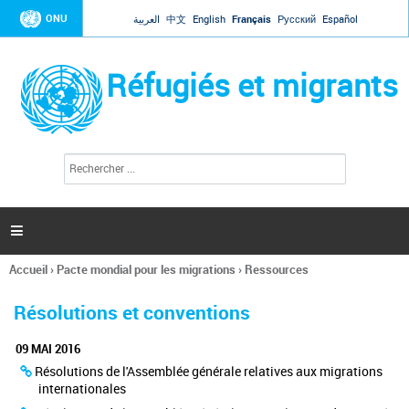
Jump to navigation
ONU
العربية
中文
English
Français
Русский
Español
Réfugiés et migrants
R
F
e
o
c
r
h
e
m
r

u
c
l
h
Accueil
›
Pacte mondial pour les migrations
›
Ressources
a
e
Vous
r
i
êtes
r
Résolutions et conventions
ici
e
d
09 MAI 2016
e
Résolutions de l'Assemblée générale relatives aux migrations
r
internationales
e