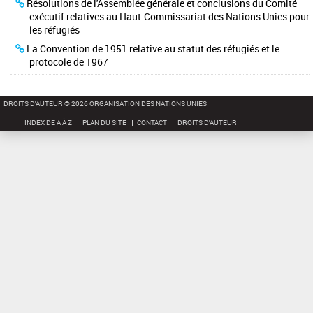
c
Résolutions de l'Assemblée générale et conclusions du Comité
h
exécutif relatives au Haut-Commissariat des Nations Unies pour
e
les réfugiés
r
La Convention de 1951 relative au statut des réfugiés et le
c
protocole de 1967
h
e
DROITS D'AUTEUR © 2026 ORGANISATION DES NATIONS UNIES
INDEX DE A À Z
PLAN DU SITE
CONTACT
DROITS D'AUTEUR