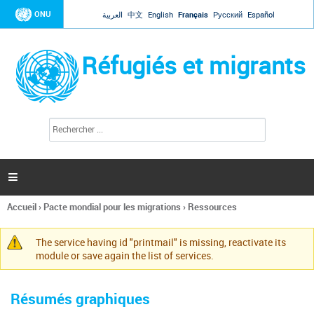
Jump to navigation
ONU
العربية
中文
English
Français
Русский
Español
Réfugiés et migrants
R
F
e
o
c
r
h
e
m
r

u
c
l
h
Accueil
›
Pacte mondial pour les migrations
›
Ressources
a
e
Vous
r
i
êtes
r
The service having id "printmail" is missing, reactivate its
ici
Message
e
module or save again the list of services.
d
d'avertissement
e
r
Résumés graphiques
e