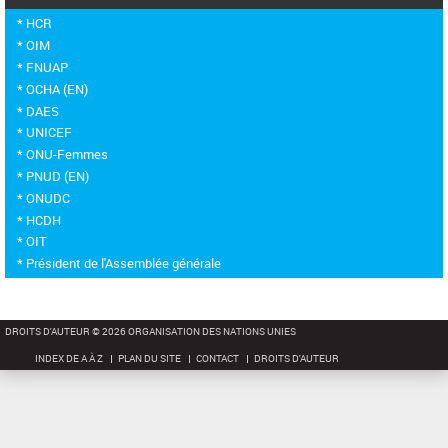
* HCR
* OIM
* FNUAP
* OCHA (EN)
* DAES
* UNICEF
* ONU-Femmes
* PNUD (EN)
* ONUDC
* HCDH
* OIT
* Président de l'Assemblée générale
DROITS D'AUTEUR © 2026 ORGANISATION DES NATIONS UNIES
INDEX DE A À Z
PLAN DU SITE
CONTACT
DROITS D'AUTEUR