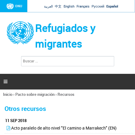
Jump to navigation
ONU
العربية
中文
English
Français
Русский
Español
Refugiados y
migrantes
B
F
u
o
s
r
c
a
m
r

u
l
Inicio
›
Pacto sobre migración
›
Recursos
a
Se
r
encuentra
i
Otros recursos
usted
o
aquí
d
11 SEP 2018
e
Acto paralelo de alto nivel "El camino a Marrakech" (EN)
b