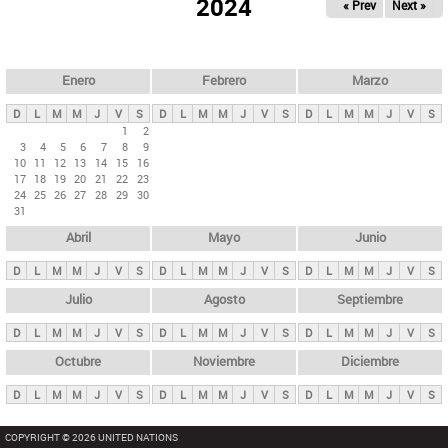
ú
2024
« Prev
Next »
l
s
a
q
p
u
e
a
Enero
Febrero
Marzo
d
s
a
D
L
M
M
J
V
S
D
L
M
M
J
V
S
D
L
M
M
J
V
S
p
1
2
3
4
5
6
7
8
9
r
10
11
12
13
14
15
16
i
17
18
19
20
21
22
23
24
25
26
27
28
29
30
n
31
c
Abril
Mayo
Junio
i
p
D
L
M
M
J
V
S
D
L
M
M
J
V
S
D
L
M
M
J
V
S
a
Julio
Agosto
Septiembre
l
D
L
M
M
J
V
S
D
L
M
M
J
V
S
D
L
M
M
J
V
S
e
Octubre
Noviembre
Diciembre
s
D
L
M
M
J
V
S
D
L
M
M
J
V
S
D
L
M
M
J
V
S
COPYRIGHT © 2026 UNITED NATIONS