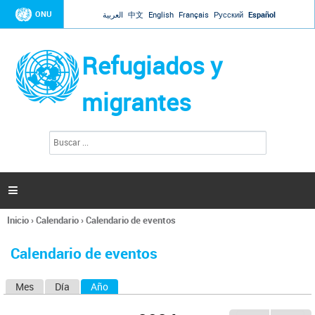
Jump to navigation
ONU
العربية
中文
English
Français
Русский
Español
Refugiados y
migrantes
B
F
u
o
s
r
c
a
m
r

u
l
Inicio
›
Calendario
›
Calendario de eventos
a
Se
r
encuentra
i
Calendario de eventos
usted
o
aquí
d
Mes
Día
Año
(solapa activa)
S
e
b
o