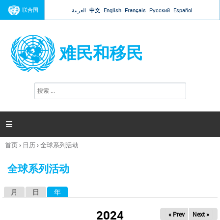
Jump to navigation
联合国
العربية
中文
English
Français
Русский
Español
难民和移民
搜
搜
索
索
表
单

首页
›
日历
›
全球系列活动
你
在
全球系列活动
这
里
月
日
年
（活动标签）
主
标
2024
« Prev
Next »
签