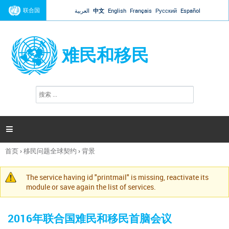
Jump to navigation
联合国
العربية
中文
English
Français
Русский
Español
难民和移民
搜
搜
索
索
表
单

首页
›
移民问题全球契约
›
背景
你
在
The service having id "printmail" is missing, reactivate its
这
警
module or save again the list of services.
里
告
信
2016年联合国难民和移民首脑会议
息