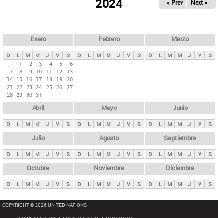
ú
2024
« Prev
Next »
l
s
a
q
p
u
e
a
Enero
Febrero
Marzo
d
s
a
D
L
M
M
J
V
S
D
L
M
M
J
V
S
D
L
M
M
J
V
S
p
1
2
3
4
5
6
7
8
9
10
11
12
13
r
14
15
16
17
18
19
20
i
21
22
23
24
25
26
27
28
29
30
31
n
Abril
Mayo
Junio
c
i
D
L
M
M
J
V
S
D
L
M
M
J
V
S
D
L
M
M
J
V
S
p
Julio
Agosto
Septiembre
a
D
L
M
M
J
V
S
D
L
M
M
J
V
S
D
L
M
M
J
V
S
l
e
Octubre
Noviembre
Diciembre
s
D
L
M
M
J
V
S
D
L
M
M
J
V
S
D
L
M
M
J
V
S
COPYRIGHT © 2026 UNITED NATIONS