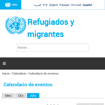
Jump to navigation
ONU
العربية
中文
English
Français
Русский
Español
Refugiados y
migrantes
B
F
u
o
s
r
c
a
m
r

u
l
Inicio
›
Calendario
›
Calendario de eventos
a
Se
r
encuentra
i
Calendario de eventos
usted
o
aquí
d
Mes
Día
Año
(solapa activa)
S
e
b
o