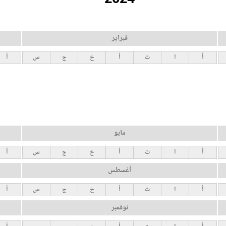
فبراير
أ
ا
ث
أ
خ
ج
س
أ
مايو
أ
ا
ث
أ
خ
ج
س
أ
أغسطس
أ
ا
ث
أ
خ
ج
س
أ
نوفمبر