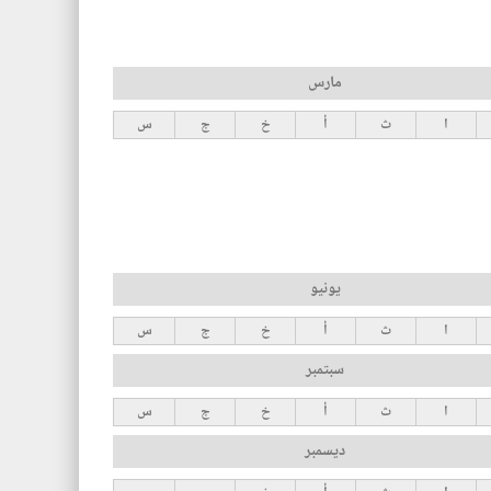
مارس
ا
ث
أ
خ
ج
س
يونيو
ا
ث
أ
خ
ج
س
سبتمبر
ا
ث
أ
خ
ج
س
ديسمبر