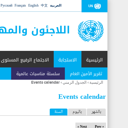
العربية
中文
English
Français
Русский
UN
اللاجئون والمه
الرئيسية
الاستجابة
الاجتماع الرفيع المستوى
تقرير الأمين العام
سلسلة مناسبات عالمية
الرئيسية
›
الجدول الزمني
›
Events calendar
أنت
هنا
Events calendar
ا
بالشهر
باليوم
السنة
(علامة التبويب النشطة)
ل
Next »
« Prev