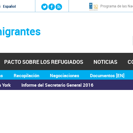
Jump to navigation
Programa de las Nac
й
Español
igrantes
PACTO SOBRE LOS REFUGIADOS
NOTICIAS
C
as
Recopilación
Negociaciones
Documentos [EN]
a York
Informe del Secretario General 2016