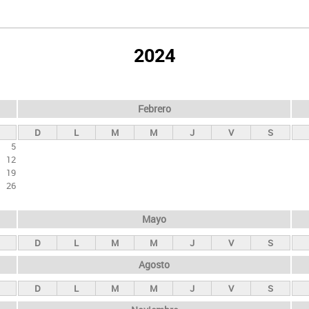
2024
Febrero
D
L
M
M
J
V
S
5
12
19
26
Mayo
D
L
M
M
J
V
S
Agosto
D
L
M
M
J
V
S