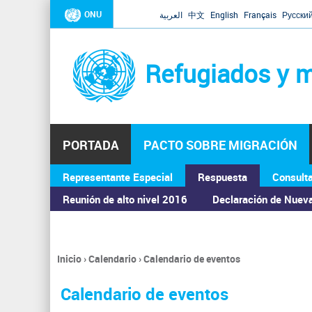
ONU
العربية
中文
English
Français
Русски
Refugiados y m
PORTADA
PACTO SOBRE MIGRACIÓN
Representante Especial
Respuesta
Consult
ASAMBLEA GENERAL
Reunión de alto nivel 2016
Declaración de Nuev
Inicio
›
Calendario
›
Calendario de eventos
Se
encuentra
Calendario de eventos
usted