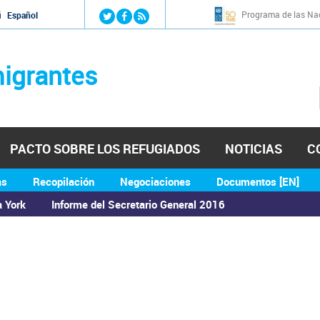
Jump to navigation
Programa de las Nac
й
Español
igrantes
PACTO SOBRE LOS REFUGIADOS
NOTICIAS
C
as
Recopilación
Negociaciones
Documentos [EN]
a York
Informe del Secretario General 2016