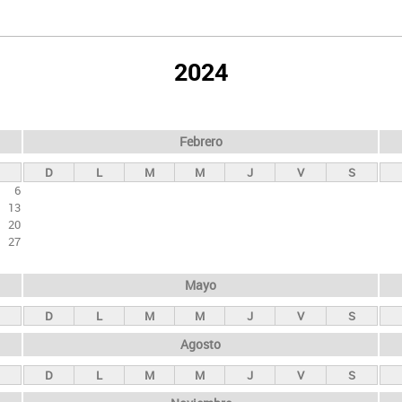
2024
Febrero
D
L
M
M
J
V
S
6
13
20
27
Mayo
D
L
M
M
J
V
S
Agosto
D
L
M
M
J
V
S