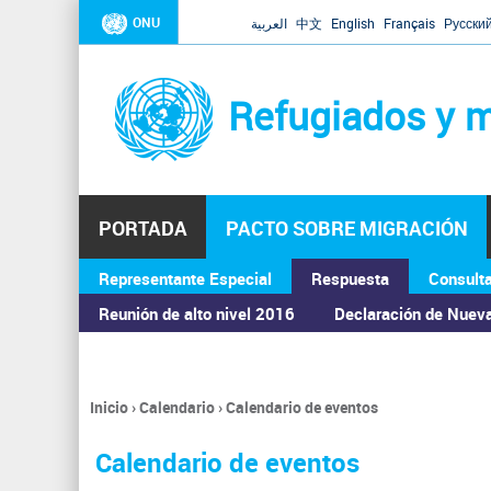
ONU
العربية
中文
English
Français
Русски
Refugiados y m
PORTADA
PACTO SOBRE MIGRACIÓN
Representante Especial
Respuesta
Consult
ASAMBLEA GENERAL
Reunión de alto nivel 2016
Declaración de Nuev
Inicio
›
Calendario
›
Calendario de eventos
Se
encuentra
Calendario de eventos
usted