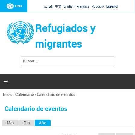
Jump to navigation
ONU
العربية
中文
English
Français
Русский
Español
Refugiados y
migrantes
B
F
u
o
s
r
c
a
m
r

u
l
Inicio
›
Calendario
›
Calendario de eventos
a
Se
r
encuentra
i
Calendario de eventos
usted
o
aquí
d
Mes
Día
Año
(solapa activa)
S
e
b
o