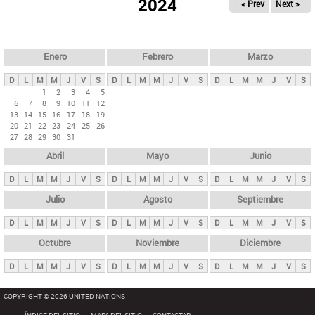
ú
2024
« Prev
Next »
l
s
a
q
p
u
e
a
Enero
Febrero
Marzo
d
s
a
D
L
M
M
J
V
S
D
L
M
M
J
V
S
D
L
M
M
J
V
S
p
1
2
3
4
5
6
7
8
9
10
11
12
r
13
14
15
16
17
18
19
i
20
21
22
23
24
25
26
27
28
29
30
31
n
Abril
Mayo
Junio
c
i
D
L
M
M
J
V
S
D
L
M
M
J
V
S
D
L
M
M
J
V
S
p
Julio
Agosto
Septiembre
a
D
L
M
M
J
V
S
D
L
M
M
J
V
S
D
L
M
M
J
V
S
l
e
Octubre
Noviembre
Diciembre
s
D
L
M
M
J
V
S
D
L
M
M
J
V
S
D
L
M
M
J
V
S
COPYRIGHT © 2026 UNITED NATIONS