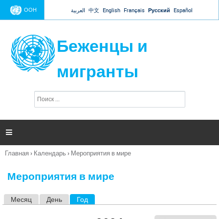
Jump to navigation
ООН
العربية
中文
English
Français
Русский
Español
Беженцы и
мигранты
П
Ф
о
о
и
р
с
к
м

а
п
Главная
›
Календарь
›
Мероприятия в мире
о
Вы
и
здесь
с
Мероприятия в мире
к
а
Месяц
День
Год
(активная вкладка)
Г
л