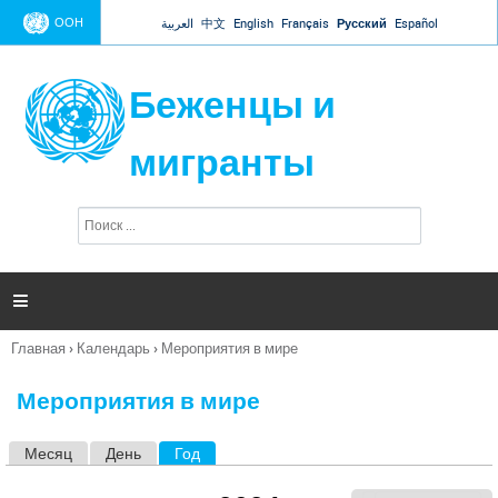
Jump to navigation
ООН
العربية
中文
English
Français
Русский
Español
Беженцы и
мигранты
П
Ф
о
о
и
р
с
к
м

а
п
Главная
›
Календарь
›
Мероприятия в мире
о
Вы
и
здесь
с
Мероприятия в мире
к
а
Месяц
День
Год
(активная вкладка)
Г
л