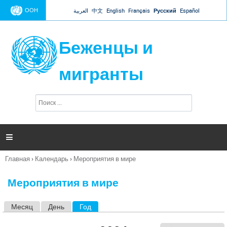
Jump to navigation
ООН
العربية
中文
English
Français
Русский
Español
Беженцы и
мигранты
П
Ф
о
о
и
р
с
к
м

а
п
Главная
›
Календарь
›
Мероприятия в мире
о
Вы
и
здесь
с
Мероприятия в мире
к
а
Месяц
День
Год
(активная вкладка)
Г
л