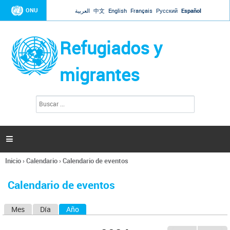
Jump to navigation
ONU
العربية
中文
English
Français
Русский
Español
Refugiados y
migrantes
B
F
u
o
s
r
c
a
m
r

u
l
Inicio
›
Calendario
›
Calendario de eventos
a
Se
r
encuentra
i
Calendario de eventos
usted
o
aquí
d
Mes
Día
Año
(solapa activa)
S
e
b
o