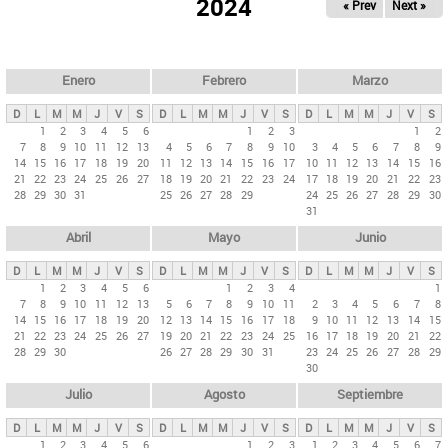
ú
2024
« Prev
Next »
l
s
a
q
p
u
e
a
Enero
Febrero
Marzo
d
s
a
D
L
M
M
J
V
S
D
L
M
M
J
V
S
D
L
M
M
J
V
S
p
1
2
3
4
5
6
1
2
3
1
2
7
8
9
10
11
12
13
4
5
6
7
8
9
10
3
4
5
6
7
8
9
r
14
15
16
17
18
19
20
11
12
13
14
15
16
17
10
11
12
13
14
15
16
i
21
22
23
24
25
26
27
18
19
20
21
22
23
24
17
18
19
20
21
22
23
28
29
30
31
25
26
27
28
29
24
25
26
27
28
29
30
n
31
c
Abril
Mayo
Junio
i
p
D
L
M
M
J
V
S
D
L
M
M
J
V
S
D
L
M
M
J
V
S
1
2
3
4
5
6
1
2
3
4
1
a
7
8
9
10
11
12
13
5
6
7
8
9
10
11
2
3
4
5
6
7
8
l
14
15
16
17
18
19
20
12
13
14
15
16
17
18
9
10
11
12
13
14
15
21
22
23
24
25
26
27
19
20
21
22
23
24
25
16
17
18
19
20
21
22
e
28
29
30
26
27
28
29
30
31
23
24
25
26
27
28
29
s
30
Julio
Agosto
Septiembre
D
L
M
M
J
V
S
D
L
M
M
J
V
S
D
L
M
M
J
V
S
1
2
3
4
5
6
1
2
3
1
2
3
4
5
6
7