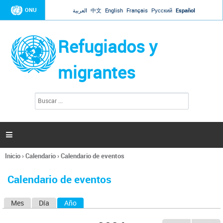
Jump to navigation
ONU
العربية
中文
English
Français
Русский
Español
Refugiados y
migrantes
B
F
u
o
s
r
c
a
m
r

u
l
Inicio
›
Calendario
›
Calendario de eventos
a
Se
r
encuentra
i
Calendario de eventos
usted
o
aquí
d
Mes
Día
Año
(solapa activa)
S
e
b
o