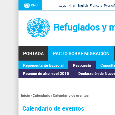
ONU
العربية
中文
English
Français
Русски
Refugiados y m
PORTADA
PACTO SOBRE MIGRACIÓN
Representante Especial
Respuesta
Consult
ASAMBLEA GENERAL
Reunión de alto nivel 2016
Declaración de Nuev
Inicio
›
Calendario
›
Calendario de eventos
Se
encuentra
Calendario de eventos
usted