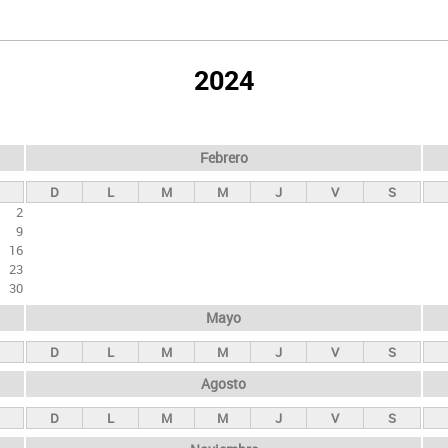
2024
Febrero
D
L
M
M
J
V
S
2
9
16
23
30
Mayo
D
L
M
M
J
V
S
Agosto
D
L
M
M
J
V
S