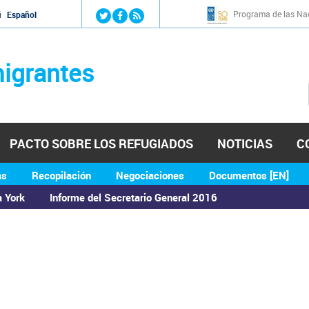
Jump to navigation
Programa de las Nac
й
Español
igrantes
PACTO SOBRE LOS REFUGIADOS
NOTICIAS
C
as
Recopilación
Negociaciones
Documentos [EN]
a York
Informe del Secretario General 2016