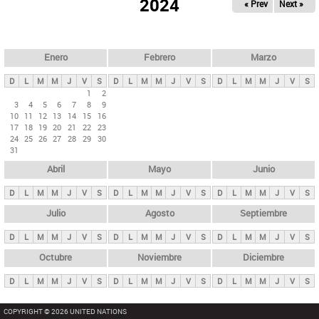
ú
2024
« Prev
Next »
l
s
a
q
p
u
e
a
Enero
Febrero
Marzo
d
s
a
D
L
M
M
J
V
S
D
L
M
M
J
V
S
D
L
M
M
J
V
S
p
1
2
3
4
5
6
7
8
9
r
10
11
12
13
14
15
16
i
17
18
19
20
21
22
23
24
25
26
27
28
29
30
n
31
c
Abril
Mayo
Junio
i
p
D
L
M
M
J
V
S
D
L
M
M
J
V
S
D
L
M
M
J
V
S
a
Julio
Agosto
Septiembre
l
D
L
M
M
J
V
S
D
L
M
M
J
V
S
D
L
M
M
J
V
S
e
Octubre
Noviembre
Diciembre
s
D
L
M
M
J
V
S
D
L
M
M
J
V
S
D
L
M
M
J
V
S
COPYRIGHT © 2026 UNITED NATIONS