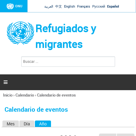
Jump to navigation
ONU
العربية
中文
English
Français
Русский
Español
Refugiados y
migrantes
B
F
u
o
s
r
c
a
m
r

u
l
Inicio
›
Calendario
›
Calendario de eventos
a
Se
r
encuentra
i
Calendario de eventos
usted
o
aquí
d
Mes
Día
Año
(solapa activa)
S
e
b
o