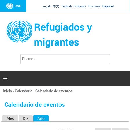
Jump to navigation
ONU
العربية
中文
English
Français
Русский
Español
Refugiados y
migrantes
B
F
u
o
s
r
c
a
m
r

u
l
Inicio
›
Calendario
›
Calendario de eventos
a
Se
r
encuentra
i
Calendario de eventos
usted
o
aquí
d
Mes
Día
Año
(solapa activa)
S
e
b
o