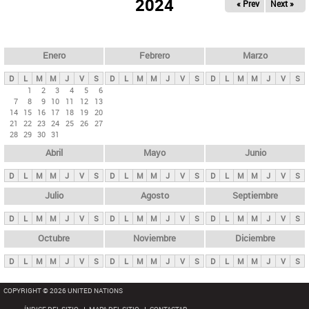
ú
2024
« Prev
Next »
l
s
a
q
p
u
e
a
Enero
Febrero
Marzo
d
s
a
D
L
M
M
J
V
S
D
L
M
M
J
V
S
D
L
M
M
J
V
S
p
1
2
3
4
5
6
7
8
9
10
11
12
13
r
14
15
16
17
18
19
20
i
21
22
23
24
25
26
27
28
29
30
31
n
Abril
Mayo
Junio
c
i
D
L
M
M
J
V
S
D
L
M
M
J
V
S
D
L
M
M
J
V
S
p
Julio
Agosto
Septiembre
a
D
L
M
M
J
V
S
D
L
M
M
J
V
S
D
L
M
M
J
V
S
l
e
Octubre
Noviembre
Diciembre
s
D
L
M
M
J
V
S
D
L
M
M
J
V
S
D
L
M
M
J
V
S
COPYRIGHT © 2026 UNITED NATIONS