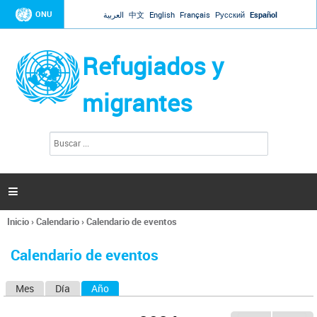
Jump to navigation
ONU
العربية
中文
English
Français
Русский
Español
Refugiados y
migrantes
B
F
u
o
s
r
c
a
m
r

u
l
Inicio
›
Calendario
›
Calendario de eventos
a
Se
r
encuentra
i
Calendario de eventos
usted
o
aquí
d
Mes
Día
Año
(solapa activa)
S
e
b
o