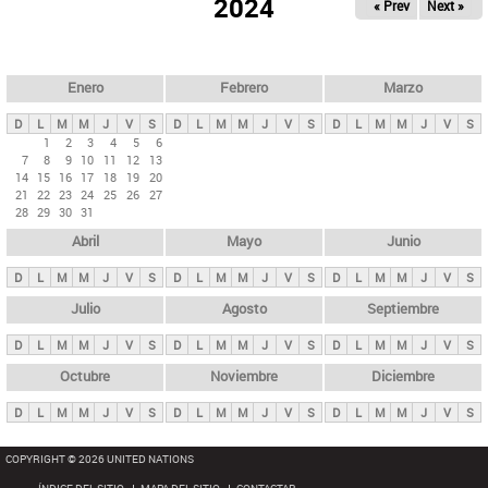
ú
2024
« Prev
Next »
l
s
a
q
p
u
e
a
Enero
Febrero
Marzo
d
s
a
D
L
M
M
J
V
S
D
L
M
M
J
V
S
D
L
M
M
J
V
S
p
1
2
3
4
5
6
7
8
9
10
11
12
13
r
14
15
16
17
18
19
20
i
21
22
23
24
25
26
27
28
29
30
31
n
Abril
Mayo
Junio
c
i
D
L
M
M
J
V
S
D
L
M
M
J
V
S
D
L
M
M
J
V
S
p
Julio
Agosto
Septiembre
a
D
L
M
M
J
V
S
D
L
M
M
J
V
S
D
L
M
M
J
V
S
l
e
Octubre
Noviembre
Diciembre
s
D
L
M
M
J
V
S
D
L
M
M
J
V
S
D
L
M
M
J
V
S
COPYRIGHT © 2026 UNITED NATIONS