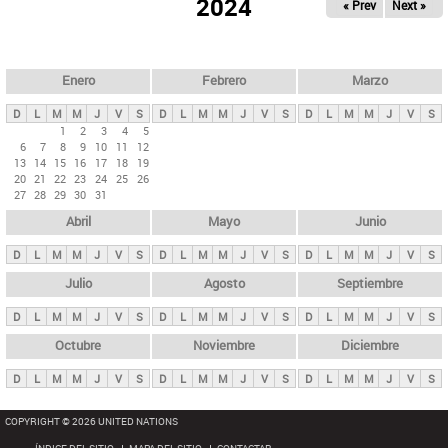
ú
2024
« Prev
Next »
l
s
a
q
p
u
e
a
Enero
Febrero
Marzo
d
s
a
D
L
M
M
J
V
S
D
L
M
M
J
V
S
D
L
M
M
J
V
S
p
1
2
3
4
5
6
7
8
9
10
11
12
r
13
14
15
16
17
18
19
i
20
21
22
23
24
25
26
27
28
29
30
31
n
Abril
Mayo
Junio
c
i
D
L
M
M
J
V
S
D
L
M
M
J
V
S
D
L
M
M
J
V
S
p
Julio
Agosto
Septiembre
a
D
L
M
M
J
V
S
D
L
M
M
J
V
S
D
L
M
M
J
V
S
l
e
Octubre
Noviembre
Diciembre
s
D
L
M
M
J
V
S
D
L
M
M
J
V
S
D
L
M
M
J
V
S
COPYRIGHT © 2026 UNITED NATIONS