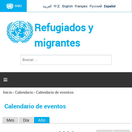
Jump to navigation
ONU
العربية
中文
English
Français
Русский
Español
Refugiados y
migrantes
B
F
u
o
s
r
c
a
m
r

u
l
Inicio
›
Calendario
›
Calendario de eventos
a
Se
r
encuentra
i
Calendario de eventos
usted
o
aquí
d
Mes
Día
Año
(solapa activa)
S
e
b
o