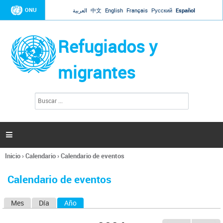
Jump to navigation
ONU
العربية
中文
English
Français
Русский
Español
Refugiados y
migrantes
B
F
u
o
s
r
c
a
m
r

u
l
Inicio
›
Calendario
›
Calendario de eventos
a
Se
r
encuentra
i
Calendario de eventos
usted
o
aquí
d
Mes
Día
Año
(solapa activa)
S
e
b
o