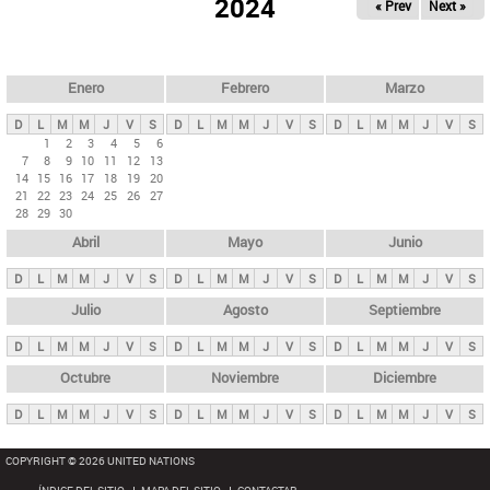
ú
2024
« Prev
Next »
l
s
a
q
p
u
e
a
Enero
Febrero
Marzo
d
s
a
D
L
M
M
J
V
S
D
L
M
M
J
V
S
D
L
M
M
J
V
S
p
1
2
3
4
5
6
7
8
9
10
11
12
13
r
14
15
16
17
18
19
20
i
21
22
23
24
25
26
27
28
29
30
n
Abril
Mayo
Junio
c
i
D
L
M
M
J
V
S
D
L
M
M
J
V
S
D
L
M
M
J
V
S
p
Julio
Agosto
Septiembre
a
D
L
M
M
J
V
S
D
L
M
M
J
V
S
D
L
M
M
J
V
S
l
e
Octubre
Noviembre
Diciembre
s
D
L
M
M
J
V
S
D
L
M
M
J
V
S
D
L
M
M
J
V
S
COPYRIGHT © 2026 UNITED NATIONS