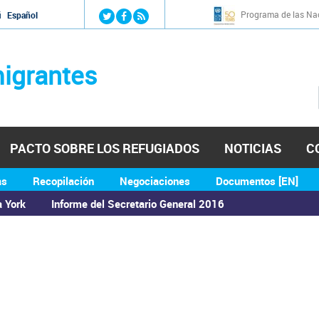
Jump to navigation
Programa de las Nac
й
Español
igrantes
PACTO SOBRE LOS REFUGIADOS
NOTICIAS
C
as
Recopilación
Negociaciones
Documentos [EN]
a York
Informe del Secretario General 2016