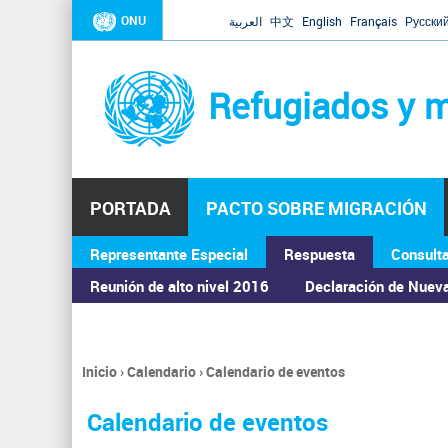
ONU
العربية
中文
English
Français
Русски
Refugiados y m
PORTADA
PACTO SOBRE MIGRACIÓN
Representante Especial
Respuesta
Consult
ASAMBLEA GENERAL
Reunión de alto nivel 2016
Declaración de Nuev
Inicio
›
Calendario
›
Calendario de eventos
Se
encuentra
Calendario de eventos
usted