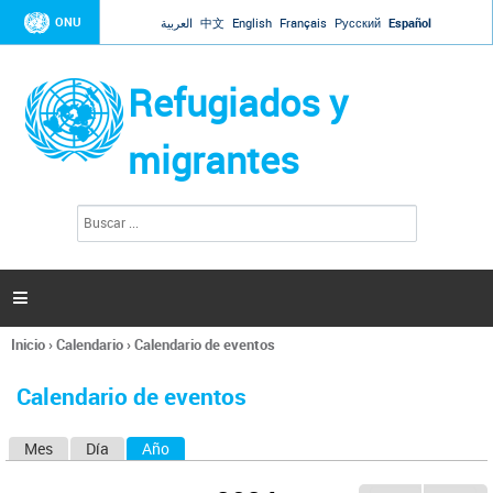
Jump to navigation
ONU
العربية
中文
English
Français
Русский
Español
Refugiados y
migrantes
B
F
u
o
s
r
c
a
m
r

u
l
Inicio
›
Calendario
›
Calendario de eventos
a
Se
r
encuentra
i
Calendario de eventos
usted
o
aquí
d
Mes
Día
Año
(solapa activa)
S
e
b
o