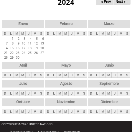
ú
2024
« Prev
Next »
l
s
a
q
p
u
e
a
Enero
Febrero
Marzo
d
s
a
D
L
M
M
J
V
S
D
L
M
M
J
V
S
D
L
M
M
J
V
S
p
1
2
3
4
5
6
7
8
9
10
11
12
13
r
14
15
16
17
18
19
20
i
21
22
23
24
25
26
27
28
29
30
n
Abril
Mayo
Junio
c
i
D
L
M
M
J
V
S
D
L
M
M
J
V
S
D
L
M
M
J
V
S
p
Julio
Agosto
Septiembre
a
D
L
M
M
J
V
S
D
L
M
M
J
V
S
D
L
M
M
J
V
S
l
e
Octubre
Noviembre
Diciembre
s
D
L
M
M
J
V
S
D
L
M
M
J
V
S
D
L
M
M
J
V
S
COPYRIGHT © 2026 UNITED NATIONS