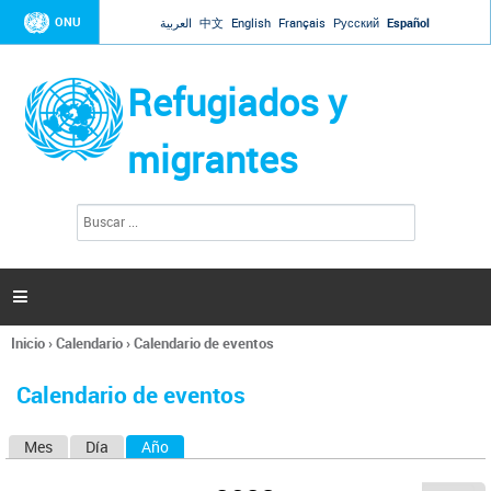
Jump to navigation
ONU
العربية
中文
English
Français
Русский
Español
Refugiados y
migrantes
B
F
u
o
s
r
c
a
m
r

u
l
Inicio
›
Calendario
›
Calendario de eventos
a
Se
r
encuentra
i
Calendario de eventos
usted
o
aquí
d
Mes
Día
Año
(solapa activa)
S
e
b
o