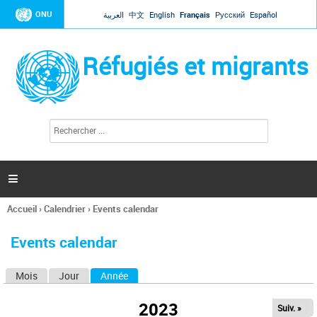
Jump to navigation
ONU
العربية
中文
English
Français
Русский
Español
Réfugiés et migrants
R
F
e
o
c
r
h
e
m
r

u
c
l
h
Accueil
›
Calendrier
›
Events calendar
a
e
Vous
r
i
êtes
r
Events calendar
ici
e
d
Mois
Jour
Année
(onglet actif)
O
e
r
n
e
2023
Suiv. »
g