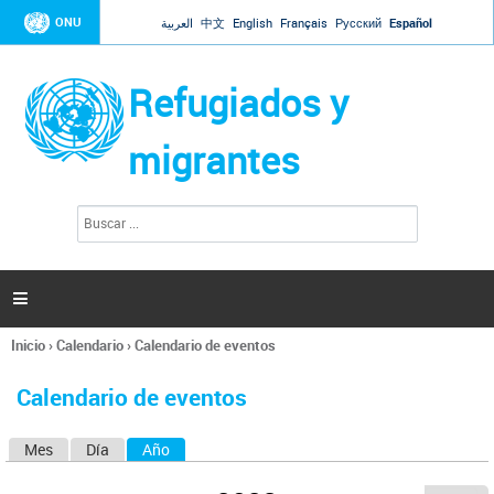
Jump to navigation
ONU
العربية
中文
English
Français
Русский
Español
Refugiados y
migrantes
B
F
u
o
s
r
c
a
m
r

u
l
Inicio
›
Calendario
›
Calendario de eventos
a
Se
r
encuentra
i
Calendario de eventos
usted
o
aquí
d
Mes
Día
Año
(solapa activa)
S
e
b
o