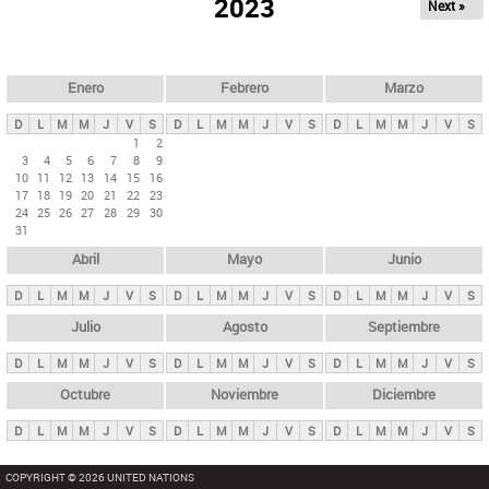
ú
2023
Next »
l
s
a
q
p
u
e
a
Enero
Febrero
Marzo
d
s
a
D
L
M
M
J
V
S
D
L
M
M
J
V
S
D
L
M
M
J
V
S
p
1
2
3
4
5
6
7
8
9
r
10
11
12
13
14
15
16
i
17
18
19
20
21
22
23
24
25
26
27
28
29
30
n
31
c
Abril
Mayo
Junio
i
p
D
L
M
M
J
V
S
D
L
M
M
J
V
S
D
L
M
M
J
V
S
a
Julio
Agosto
Septiembre
l
D
L
M
M
J
V
S
D
L
M
M
J
V
S
D
L
M
M
J
V
S
e
Octubre
Noviembre
Diciembre
s
D
L
M
M
J
V
S
D
L
M
M
J
V
S
D
L
M
M
J
V
S
COPYRIGHT © 2026 UNITED NATIONS