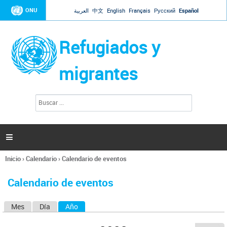
Jump to navigation
ONU
العربية
中文
English
Français
Русский
Español
Refugiados y
migrantes
B
F
u
o
s
r
c
a
m
r

u
l
Inicio
›
Calendario
›
Calendario de eventos
a
Se
r
encuentra
i
Calendario de eventos
usted
o
aquí
d
Mes
Día
Año
(solapa activa)
S
e
b
o