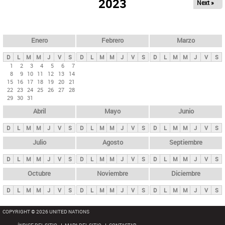
ú
2023
Next »
l
s
a
q
p
u
e
a
Enero
Febrero
Marzo
d
s
a
D
L
M
M
J
V
S
D
L
M
M
J
V
S
D
L
M
M
J
V
S
p
1
2
3
4
5
6
7
8
9
10
11
12
13
14
r
15
16
17
18
19
20
21
i
22
23
24
25
26
27
28
29
30
31
n
Abril
Mayo
Junio
c
i
D
L
M
M
J
V
S
D
L
M
M
J
V
S
D
L
M
M
J
V
S
p
Julio
Agosto
Septiembre
a
D
L
M
M
J
V
S
D
L
M
M
J
V
S
D
L
M
M
J
V
S
l
e
Octubre
Noviembre
Diciembre
s
D
L
M
M
J
V
S
D
L
M
M
J
V
S
D
L
M
M
J
V
S
COPYRIGHT © 2026 UNITED NATIONS