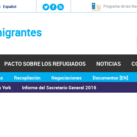
Jump to navigation
Programa de las Nac
й
Español
igrantes
PACTO SOBRE LOS REFUGIADOS
NOTICIAS
C
as
Recopilación
Negociaciones
Documentos [EN]
a York
Informe del Secretario General 2016