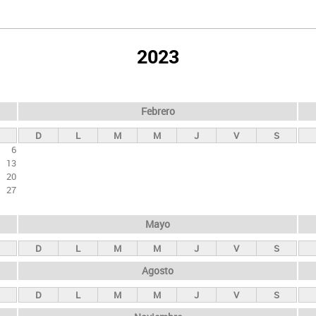
2023
Febrero
D
L
M
M
J
V
S
6
13
20
27
Mayo
D
L
M
M
J
V
S
Agosto
D
L
M
M
J
V
S