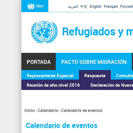
ONU
العربية
中文
English
Français
Русски
Refugiados y m
PORTADA
PACTO SOBRE MIGRACIÓN
Representante Especial
Respuesta
Consult
ASAMBLEA GENERAL
Reunión de alto nivel 2016
Declaración de Nuev
Inicio
›
Calendario
›
Calendario de eventos
Se
encuentra
Calendario de eventos
usted