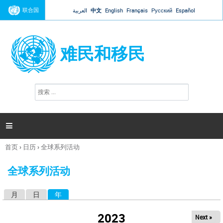
Jump to navigation
联合国
العربية
中文
English
Français
Русский
Español
难民和移民
搜
搜
索
索
表
单

首页
›
日历
›
全球系列活动
你
在
全球系列活动
这
里
月
日
年
（活动标签）
主
标
2023
Next »
签