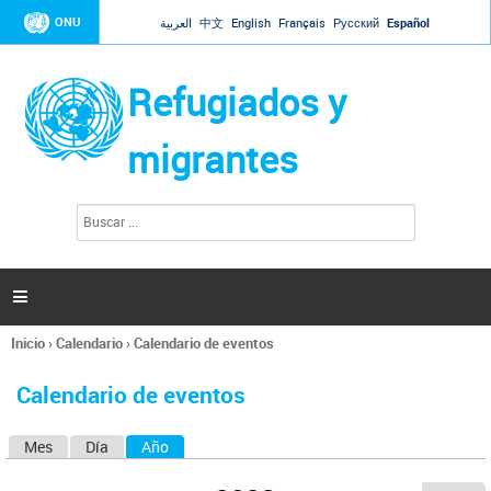
Jump to navigation
ONU
العربية
中文
English
Français
Русский
Español
Refugiados y
migrantes
B
F
u
o
s
r
c
a
m
r

u
l
Inicio
›
Calendario
›
Calendario de eventos
a
Se
r
encuentra
i
Calendario de eventos
usted
o
aquí
d
Mes
Día
Año
(solapa activa)
S
e
b
o