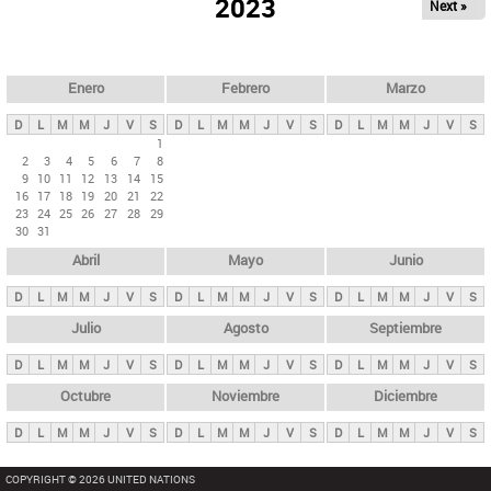
ú
2023
Next »
l
s
a
q
p
u
e
a
Enero
Febrero
Marzo
d
s
a
D
L
M
M
J
V
S
D
L
M
M
J
V
S
D
L
M
M
J
V
S
p
1
2
3
4
5
6
7
8
r
9
10
11
12
13
14
15
i
16
17
18
19
20
21
22
23
24
25
26
27
28
29
n
30
31
c
Abril
Mayo
Junio
i
p
D
L
M
M
J
V
S
D
L
M
M
J
V
S
D
L
M
M
J
V
S
a
Julio
Agosto
Septiembre
l
D
L
M
M
J
V
S
D
L
M
M
J
V
S
D
L
M
M
J
V
S
e
Octubre
Noviembre
Diciembre
s
D
L
M
M
J
V
S
D
L
M
M
J
V
S
D
L
M
M
J
V
S
COPYRIGHT © 2026 UNITED NATIONS