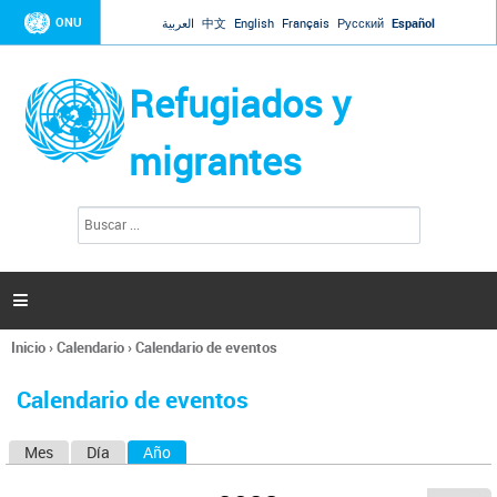
Jump to navigation
ONU
العربية
中文
English
Français
Русский
Español
Refugiados y
migrantes
B
F
u
o
s
r
c
a
m
r

u
l
Inicio
›
Calendario
›
Calendario de eventos
a
Se
r
encuentra
i
Calendario de eventos
usted
o
aquí
d
Mes
Día
Año
(solapa activa)
S
e
b
o