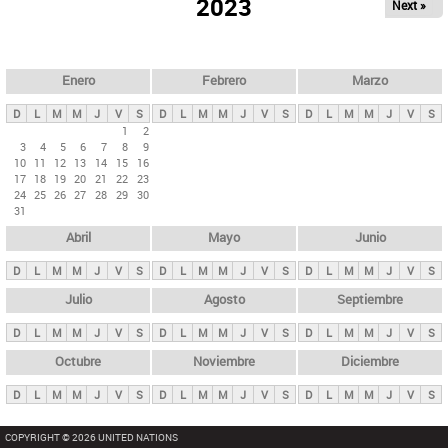
ú
2023
Next »
l
s
a
q
p
u
e
a
Enero
Febrero
Marzo
d
s
a
D
L
M
M
J
V
S
D
L
M
M
J
V
S
D
L
M
M
J
V
S
p
1
2
3
4
5
6
7
8
9
r
10
11
12
13
14
15
16
i
17
18
19
20
21
22
23
24
25
26
27
28
29
30
n
31
c
Abril
Mayo
Junio
i
p
D
L
M
M
J
V
S
D
L
M
M
J
V
S
D
L
M
M
J
V
S
a
Julio
Agosto
Septiembre
l
D
L
M
M
J
V
S
D
L
M
M
J
V
S
D
L
M
M
J
V
S
e
Octubre
Noviembre
Diciembre
s
D
L
M
M
J
V
S
D
L
M
M
J
V
S
D
L
M
M
J
V
S
COPYRIGHT © 2026 UNITED NATIONS