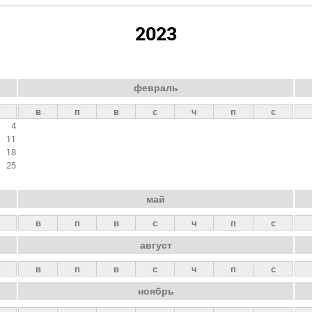
2023
февраль
в
п
в
с
ч
п
с
4
11
18
25
май
в
п
в
с
ч
п
с
август
в
п
в
с
ч
п
с
ноябрь