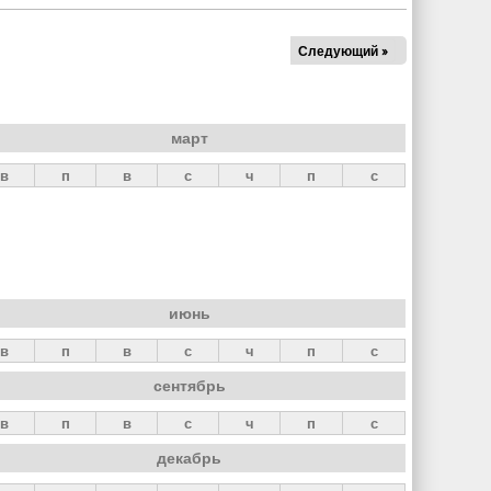
Следующий »
март
в
п
в
с
ч
п
с
июнь
в
п
в
с
ч
п
с
сентябрь
в
п
в
с
ч
п
с
декабрь