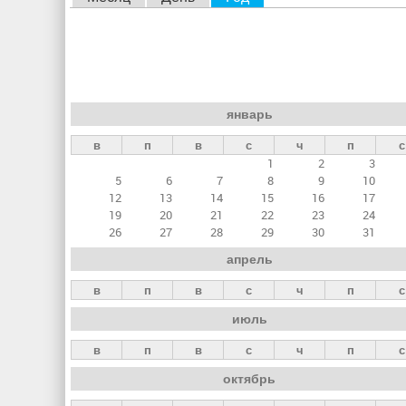
л
а
в
н
январь
ы
в
п
в
с
ч
п
с
е
1
2
3
в
5
6
7
8
9
10
к
12
13
14
15
16
17
19
20
21
22
23
24
л
26
27
28
29
30
31
а
апрель
д
в
п
в
с
ч
п
с
к
июль
и
в
п
в
с
ч
п
с
октябрь