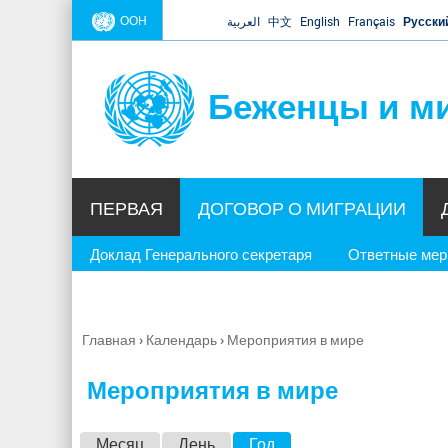
ООН
العربية
中文
English
Français
Русски
Беженцы и м
ПЕРВАЯ
ДОГОВОР О МИГРАЦИИ
Доклад Генерального секретаря
Ответные ме
Главная
›
Календарь
›
Мероприятия в мире
Вы
здесь
Мероприятия в мире
Г
Месяц
День
Год
(активная вкладка)