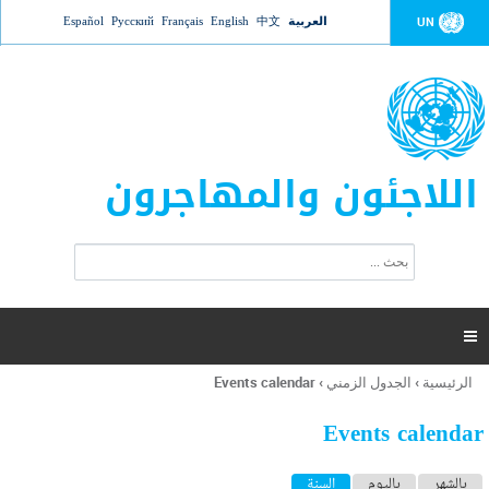
Jump to navigation
العربية
中文
English
Français
Русский
Español
UN
اللاجئون والمهاجرون
ا
ب
س
ح
ت
ث
م
ا

ر
ة
الرئيسية
›
الجدول الزمني
›
Events calendar
أنت
ا
هنا
ل
Events calendar
ب
ح
ا
بالشهر
باليوم
السنة
(علامة التبويب النشطة)
ث