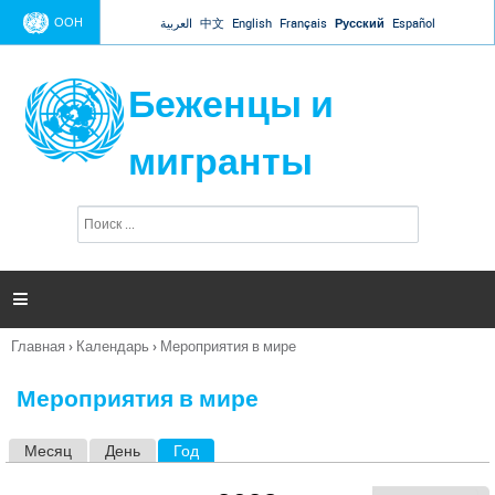
Jump to navigation
ООН
العربية
中文
English
Français
Русский
Español
Беженцы и
мигранты
П
Ф
о
о
и
р
с
к
м

а
п
Главная
›
Календарь
›
Мероприятия в мире
о
Вы
и
здесь
с
Мероприятия в мире
к
а
Месяц
День
Год
(активная вкладка)
Г
л