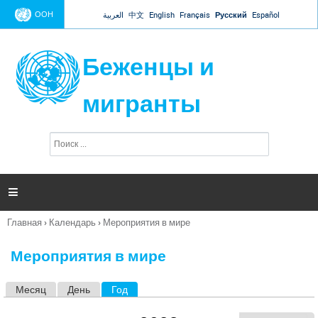
Jump to navigation
ООН
العربية
中文
English
Français
Русский
Español
Беженцы и
мигранты
П
Ф
о
о
и
р
с
к
м

а
п
Главная
›
Календарь
›
Мероприятия в мире
о
Вы
и
здесь
с
Мероприятия в мире
к
а
Месяц
День
Год
(активная вкладка)
Г
л