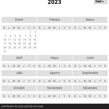
ú
2023
Next »
l
s
a
q
p
u
e
a
Enero
Febrero
Marzo
d
s
a
D
L
M
M
J
V
S
D
L
M
M
J
V
S
D
L
M
M
J
V
S
p
1
2
3
4
5
6
7
8
9
r
10
11
12
13
14
15
16
i
17
18
19
20
21
22
23
24
25
26
27
28
29
30
n
31
c
Abril
Mayo
Junio
i
p
D
L
M
M
J
V
S
D
L
M
M
J
V
S
D
L
M
M
J
V
S
a
Julio
Agosto
Septiembre
l
D
L
M
M
J
V
S
D
L
M
M
J
V
S
D
L
M
M
J
V
S
e
Octubre
Noviembre
Diciembre
s
D
L
M
M
J
V
S
D
L
M
M
J
V
S
D
L
M
M
J
V
S
COPYRIGHT © 2026 UNITED NATIONS