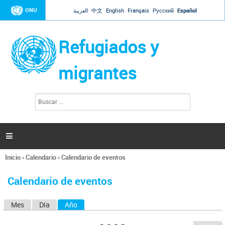
Jump to navigation
ONU
العربية
中文
English
Français
Русский
Español
Refugiados y
migrantes
B
F
u
o
s
r
c
a
m
r

u
l
Inicio
›
Calendario
›
Calendario de eventos
a
Se
r
encuentra
i
Calendario de eventos
usted
o
aquí
d
Mes
Día
Año
(solapa activa)
S
e
b
o