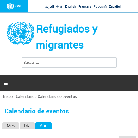
Jump to navigation
ONU
العربية
中文
English
Français
Русский
Español
Refugiados y
migrantes
B
F
u
o
s
r
c
a
m
r

u
l
Inicio
›
Calendario
›
Calendario de eventos
a
Se
r
encuentra
i
Calendario de eventos
usted
o
aquí
d
Mes
Día
Año
(solapa activa)
S
e
b
o