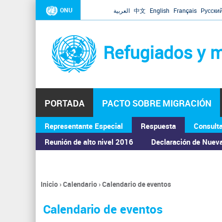
ONU
العربية
中文
English
Français
Русски
Refugiados y m
PORTADA
PACTO SOBRE MIGRACIÓN
Representante Especial
Respuesta
Consult
ASAMBLEA GENERAL
Reunión de alto nivel 2016
Declaración de Nuev
Inicio
›
Calendario
›
Calendario de eventos
Se
encuentra
Calendario de eventos
usted