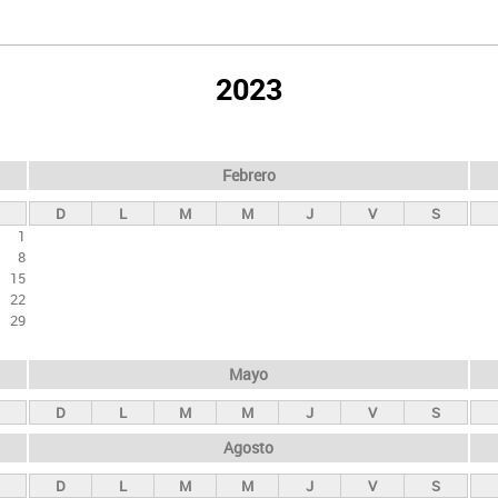
2023
Febrero
D
L
M
M
J
V
S
1
8
15
22
29
Mayo
D
L
M
M
J
V
S
Agosto
D
L
M
M
J
V
S