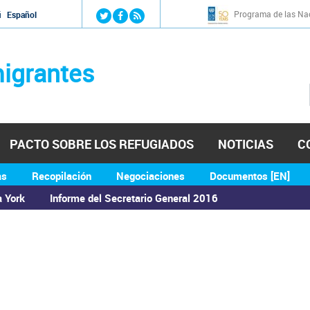
Jump to navigation
Programa de las Nac
й
Español
igrantes
PACTO SOBRE LOS REFUGIADOS
NOTICIAS
C
as
Recopilación
Negociaciones
Documentos [EN]
a York
Informe del Secretario General 2016