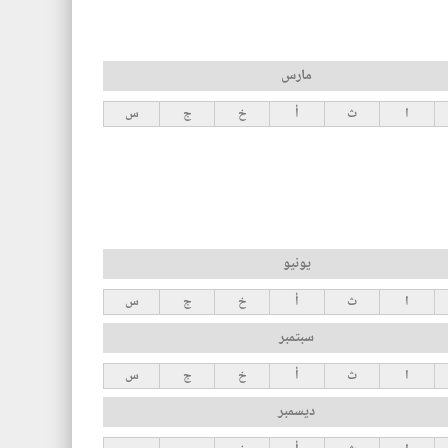
مارس
ا
ث
أ
خ
ج
س
يونيو
ا
ث
أ
خ
ج
س
سبتمبر
ا
ث
أ
خ
ج
س
ديسمبر