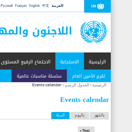
العربية
中文
English
Français
Русский
UN
اللاجئون والمه
الرئيسية
الاستجابة
الاجتماع الرفيع المستوى
تقرير الأمين العام
سلسلة مناسبات عالمية
الرئيسية
›
الجدول الزمني
›
Events calendar
أنت
هنا
Events calendar
ا
بالشهر
باليوم
السنة
(علامة التبويب النشطة)
ل
Next »