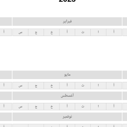
فبراير
أ
ا
ث
أ
خ
ج
س
أ
مايو
أ
ا
ث
أ
خ
ج
س
أ
أغسطس
أ
ا
ث
أ
خ
ج
س
أ
نوفمبر