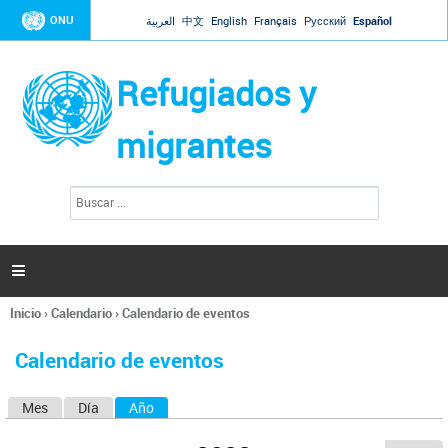
Jump to navigation
ONU
العربية
中文
English
Français
Русский
Español
Refugiados y
migrantes
B
F
u
o
s
r
c
a
m
r

u
l
Inicio
›
Calendario
›
Calendario de eventos
a
Se
r
encuentra
i
Calendario de eventos
usted
o
aquí
d
Mes
Día
Año
(solapa activa)
S
e
b
o