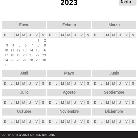
ú
2023
Next »
l
s
a
q
p
u
e
a
Enero
Febrero
Marzo
d
s
a
D
L
M
M
J
V
S
D
L
M
M
J
V
S
D
L
M
M
J
V
S
p
1
2
3
4
5
6
7
8
9
r
10
11
12
13
14
15
16
i
17
18
19
20
21
22
23
24
25
26
27
28
29
30
n
31
c
Abril
Mayo
Junio
i
p
D
L
M
M
J
V
S
D
L
M
M
J
V
S
D
L
M
M
J
V
S
a
Julio
Agosto
Septiembre
l
D
L
M
M
J
V
S
D
L
M
M
J
V
S
D
L
M
M
J
V
S
e
Octubre
Noviembre
Diciembre
s
D
L
M
M
J
V
S
D
L
M
M
J
V
S
D
L
M
M
J
V
S
COPYRIGHT © 2026 UNITED NATIONS