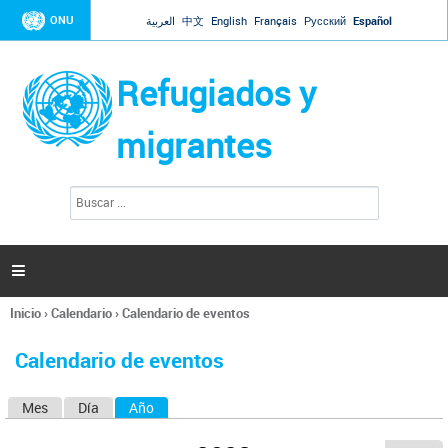
Jump to navigation
ONU
العربية
中文
English
Français
Русский
Español
Refugiados y
migrantes
B
F
u
o
s
r
c
a
m
r

u
l
Inicio
›
Calendario
›
Calendario de eventos
a
Se
r
encuentra
i
Calendario de eventos
usted
o
aquí
d
Mes
Día
Año
(solapa activa)
S
e
b
o