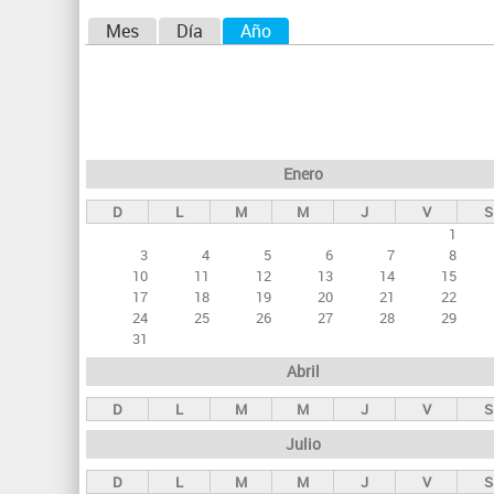
aquí
S
Mes
Día
Año
(solapa activa)
o
l
a
p
Enero
a
D
L
M
M
J
V
S
s
1
p
3
4
5
6
7
8
r
10
11
12
13
14
15
17
18
19
20
21
22
i
24
25
26
27
28
29
n
31
c
Abril
i
D
L
M
M
J
V
S
p
Julio
a
D
L
M
M
J
V
S