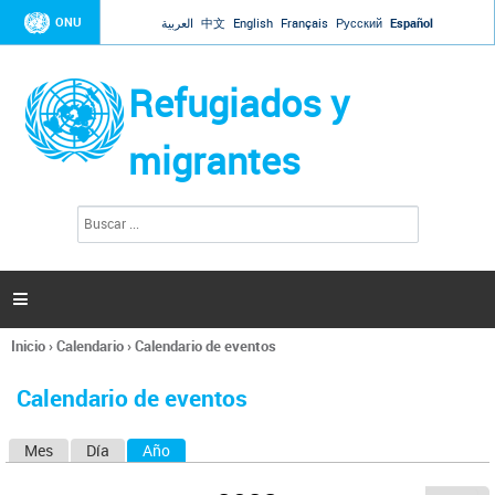
Jump to navigation
ONU
العربية
中文
English
Français
Русский
Español
Refugiados y
migrantes
B
F
u
o
s
r
c
a
m
r

u
l
Inicio
›
Calendario
›
Calendario de eventos
a
Se
r
encuentra
i
Calendario de eventos
usted
o
aquí
d
Mes
Día
Año
(solapa activa)
S
e
b
o