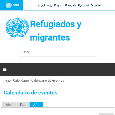
Jump to navigation
ONU
العربية
中文
English
Français
Русский
Español
Refugiados y
migrantes
B
F
u
o
s
r
c
a
m
r

u
l
Inicio
›
Calendario
›
Calendario de eventos
a
Se
r
encuentra
i
Calendario de eventos
usted
o
aquí
d
Mes
Día
Año
(solapa activa)
S
e
b
o