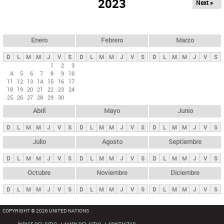
ú
2023
Next »
l
s
a
q
p
u
e
a
Enero
Febrero
Marzo
d
s
a
D
L
M
M
J
V
S
D
L
M
M
J
V
S
D
L
M
M
J
V
S
p
1
2
3
4
5
6
7
8
9
10
r
11
12
13
14
15
16
17
i
18
19
20
21
22
23
24
25
26
27
28
29
30
n
Abril
Mayo
Junio
c
i
D
L
M
M
J
V
S
D
L
M
M
J
V
S
D
L
M
M
J
V
S
p
Julio
Agosto
Septiembre
a
D
L
M
M
J
V
S
D
L
M
M
J
V
S
D
L
M
M
J
V
S
l
e
Octubre
Noviembre
Diciembre
s
D
L
M
M
J
V
S
D
L
M
M
J
V
S
D
L
M
M
J
V
S
COPYRIGHT © 2026 UNITED NATIONS